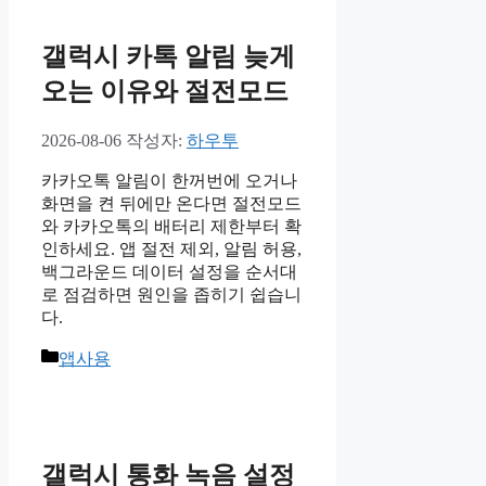
리
갤럭시 카톡 알림 늦게
오는 이유와 절전모드
2026-08-06
작성자:
하우투
카카오톡 알림이 한꺼번에 오거나
화면을 켠 뒤에만 온다면 절전모드
와 카카오톡의 배터리 제한부터 확
인하세요. 앱 절전 제외, 알림 허용,
백그라운드 데이터 설정을 순서대
로 점검하면 원인을 좁히기 쉽습니
다.
카
앱사용
테
고
리
갤럭시 통화 녹음 설정