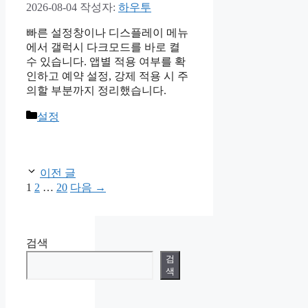
2026-08-04
작성자:
하우투
빠른 설정창이나 디스플레이 메뉴
에서 갤럭시 다크모드를 바로 켤
수 있습니다. 앱별 적용 여부를 확
인하고 예약 설정, 강제 적용 시 주
의할 부분까지 정리했습니다.
카
설정
테
고
리
이전 글
페
페
페
1
2
…
20
다음
→
이
이
이
지
지
지
검색
검
색