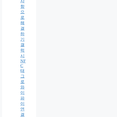
사
항
으
로
해
결
하
기
갤
럭
시
NF
C
태
그
로
와
이
파
이
연
결