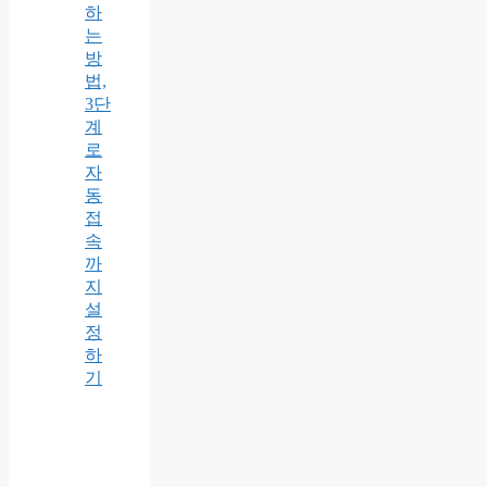
하
는
방
법,
3단
계
로
자
동
접
속
까
지
설
정
하
기