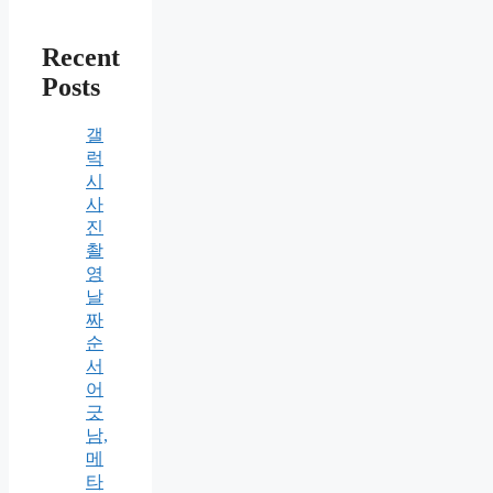
Recent
Posts
갤
럭
시
사
진
촬
영
날
짜
순
서
어
긋
남,
메
타