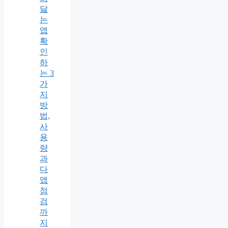
닳
는
앱
확
인
하
는 3
가
지
방
법,
사
용
량
과
다
앱
점
검
까
지