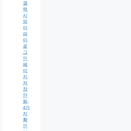
갤
럭
시
와
이
파
이
로
그
인
페
이
지
저
장
안
됨,
4가
지
확
인