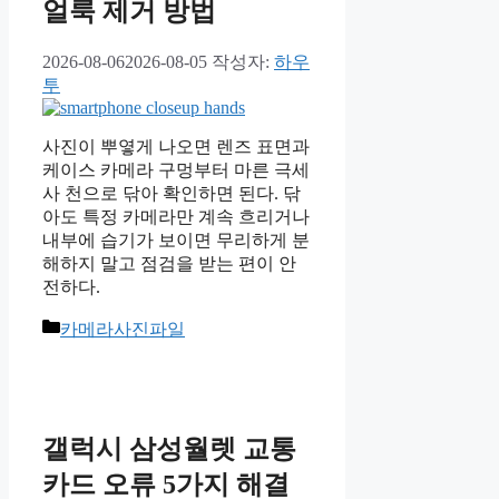
얼룩 제거 방법
2026-08-06
2026-08-05
작성자:
하우
투
사진이 뿌옇게 나오면 렌즈 표면과
케이스 카메라 구멍부터 마른 극세
사 천으로 닦아 확인하면 된다. 닦
아도 특정 카메라만 계속 흐리거나
내부에 습기가 보이면 무리하게 분
해하지 말고 점검을 받는 편이 안
전하다.
카
카메라사진파일
테
고
리
갤럭시 삼성월렛 교통
카드 오류 5가지 해결