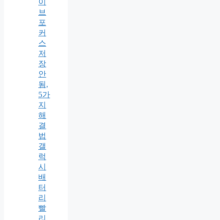
이
브
포
커
스
저
장
안
됨,
5가
지
해
결
법
갤
럭
시
배
터
리
빨
리