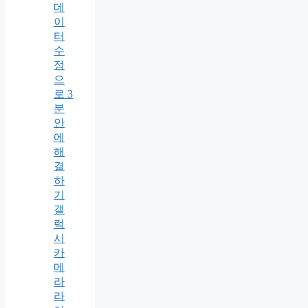
데
이
터
수
정
으
로 3
분
안
에
해
결
하
기
갤
럭
시
카
메
라
라